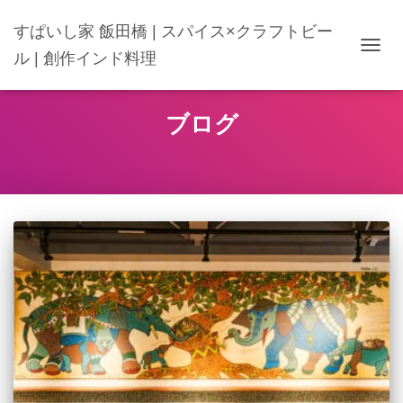
すぱいし家 飯田橋 | スパイス×クラフトビー
ル | 創作インド料理
ナ
ビ
ゲ
ー
ブログ
シ
ョ
ン
を
切
り
替
え