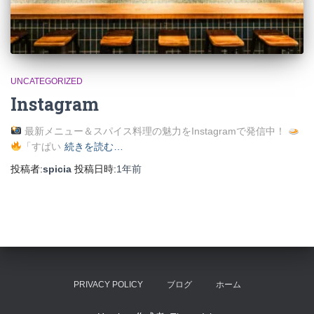
UNCATEGORIZED
Instagram
最新メニュー＆スパイス料理の魅力をInstagramで発信中！
「すぱい
続きを読む…
投稿者:
spicia
投稿日時:
1年
前
PRIVACY POLICY
ブログ
ホーム